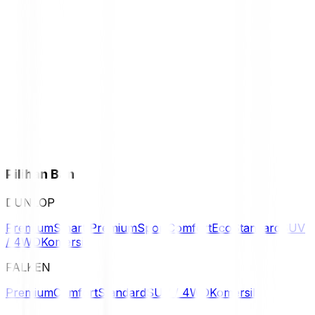
Pilihan Ban
DUNLOP
Premium
Smart Premium
Sport
Comfort
Eco
Standard
SUV
/ 4WD
Komersil
FALKEN
Premium
Comfort
Standard
SUV / 4WD
Komersil