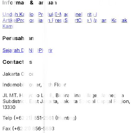
Informasi & Bantuan
Unduh Katalog Produk
E-Magazine
Berita &
Artikel
Promosi
Siaran Press
SmartCare Warranty
Kontak
Kami
Perusahaan
Sejarah DUNLOP
Karir
Contact Us
Jakarta Office
Indomobil Tower, 12th Floor
Jl. MT. Haryono Lot 8, Bidara Cina Village, Jatinegara
Subdistrict, East Jakarta, Jakarta Special Capital Region,
13330
Telp (+62 21) 851-2561 (Hunting)
Fax (+62 21) 856-5893