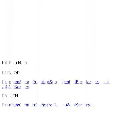
Pilihan Ban
DUNLOP
Premium
Smart Premium
Sport
Comfort
Eco
Standard
SUV
/ 4WD
Komersil
FALKEN
Premium
Comfort
Standard
SUV / 4WD
Komersil