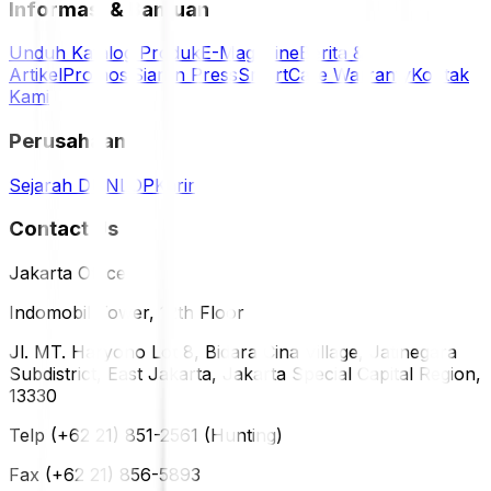
Informasi & Bantuan
Unduh Katalog Produk
E-Magazine
Berita &
Artikel
Promosi
Siaran Press
SmartCare Warranty
Kontak
Kami
Perusahaan
Sejarah DUNLOP
Karir
Contact Us
Jakarta Office
Indomobil Tower, 12th Floor
Jl. MT. Haryono Lot 8, Bidara Cina Village, Jatinegara
Subdistrict, East Jakarta, Jakarta Special Capital Region,
13330
Telp (+62 21) 851-2561 (Hunting)
Fax (+62 21) 856-5893