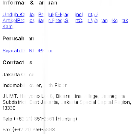
Informasi & Bantuan
Unduh Katalog Produk
E-Magazine
Berita &
Artikel
Promosi
Siaran Press
SmartCare Warranty
Kontak
Kami
Perusahaan
Sejarah DUNLOP
Karir
Contact Us
Jakarta Office
Indomobil Tower, 12th Floor
Jl. MT. Haryono Lot 8, Bidara Cina Village, Jatinegara
Subdistrict, East Jakarta, Jakarta Special Capital Region,
13330
Telp (+62 21) 851-2561 (Hunting)
Fax (+62 21) 856-5893