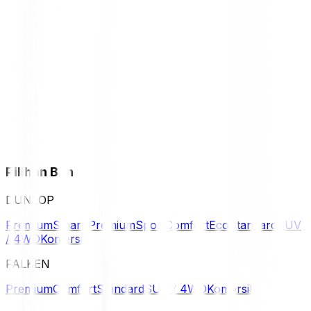
Pilihan Ban
DUNLOP
Premium
Smart Premium
Sport
Comfort
Eco
Standard
SUV
/ 4WD
Komersil
FALKEN
Premium
Comfort
Standard
SUV / 4WD
Komersil