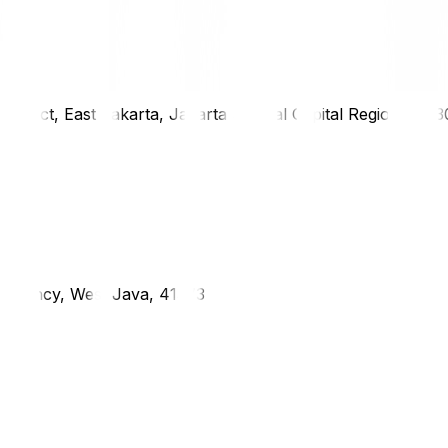
district, East Jakarta, Jakarta Special Capital Region, 1333
g Regency, West Java, 41373