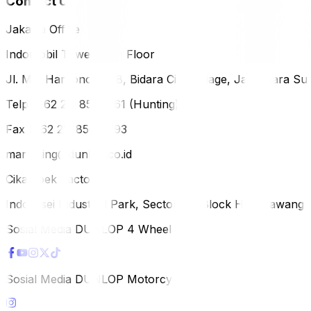
Contact Us
Jakarta Office
Indomobil Tower, 12th Floor
Jl. MT. Haryono Lot 8, Bidara Cina Village, Jatinegara Sub
Telp (+62 21) 851-2561 (Hunting)
Fax (+62 21) 856-5893
marketing@dunlop.co.id
Cikampek Factory
Indotaisei Industrial Park, Sector 1A, Block H, Karawan
Sosial Media DUNLOP 4 Wheels
Sosial Media DUNLOP Motorcycle