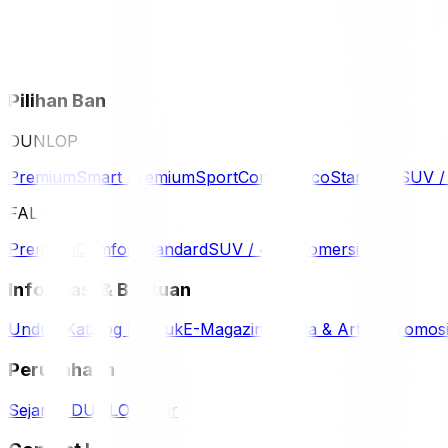
Pilihan Ban
DUNLOP
Premium
Smart Premium
Sport
Comfort
Eco
Standard
SUV 
FALKEN
Premium
Comfort
Standard
SUV / 4WD
Komersil
Informasi & Bantuan
Unduh Katalog Produk
E-Magazine
Berita & Artikel
Promos
Perusahaan
Sejarah DUNLOP
Karir