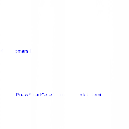
/ 4WD
Komersil
i
Siaran Press
SmartCare Warranty
Kontak Kami