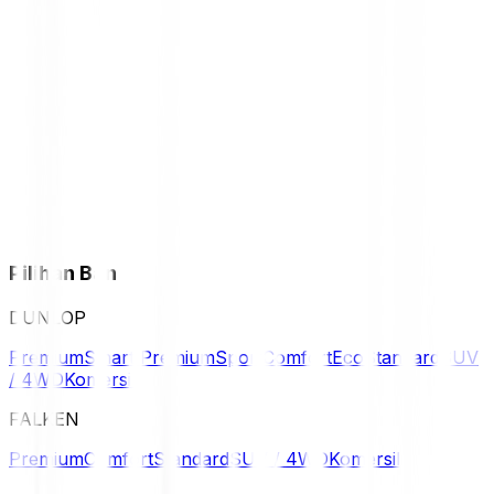
Pilihan Ban
DUNLOP
Premium
Smart Premium
Sport
Comfort
Eco
Standard
SUV
/ 4WD
Komersil
FALKEN
Premium
Comfort
Standard
SUV / 4WD
Komersil