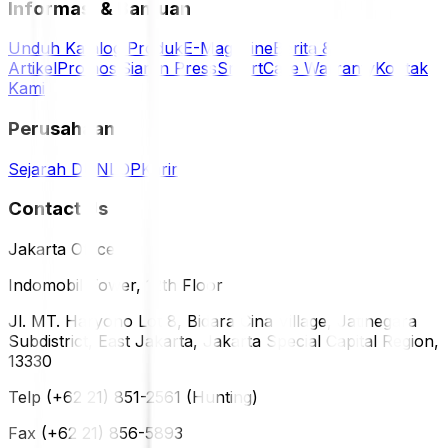
Informasi & Bantuan
Unduh Katalog Produk
E-Magazine
Berita &
Artikel
Promosi
Siaran Press
SmartCare Warranty
Kontak
Kami
Perusahaan
Sejarah DUNLOP
Karir
Contact Us
Jakarta Office
Indomobil Tower, 12th Floor
Jl. MT. Haryono Lot 8, Bidara Cina Village, Jatinegara
Subdistrict, East Jakarta, Jakarta Special Capital Region,
13330
Telp (+62 21) 851-2561 (Hunting)
Fax (+62 21) 856-5893