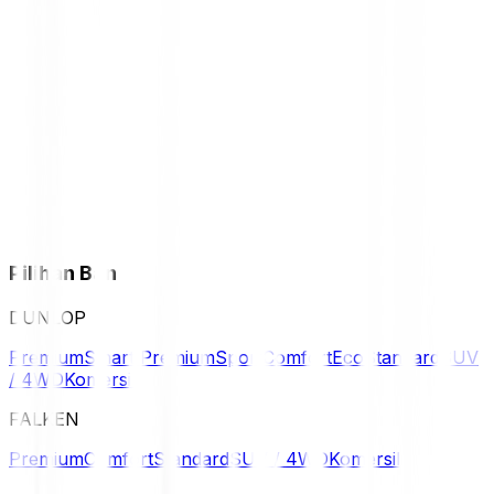
Pilihan Ban
DUNLOP
Premium
Smart Premium
Sport
Comfort
Eco
Standard
SUV
/ 4WD
Komersil
FALKEN
Premium
Comfort
Standard
SUV / 4WD
Komersil