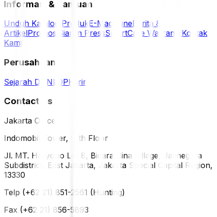
Informasi & Bantuan
Unduh Katalog Produk
E-Magazine
Berita &
Artikel
Promosi
Siaran Press
SmartCare Warranty
Kontak
Kami
Perusahaan
Sejarah DUNLOP
Karir
Contact Us
Jakarta Office
Indomobil Tower, 12th Floor
Jl. MT. Haryono Lot 8, Bidara Cina Village, Jatinegara
Subdistrict, East Jakarta, Jakarta Special Capital Region,
13330
Telp (+62 21) 851-2561 (Hunting)
Fax (+62 21) 856-5893