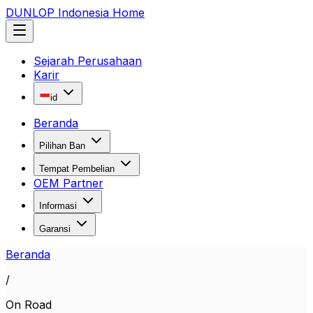
DUNLOP Indonesia Home
Sejarah Perusahaan
Karir
id
Beranda
Pilihan Ban
Tempat Pembelian
OEM Partner
Informasi
Garansi
Beranda
/
On Road