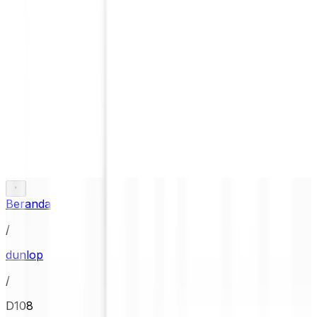
Beranda
/
dunlop
/
D108