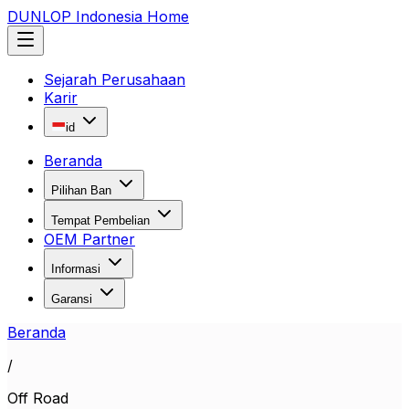
DUNLOP Indonesia Home
Sejarah Perusahaan
Karir
id
Beranda
Pilihan Ban
Tempat Pembelian
OEM Partner
Informasi
Garansi
Beranda
/
Off Road