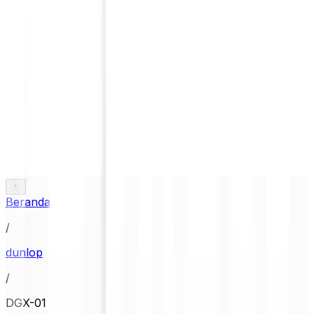
Beranda
/
dunlop
/
DGX-01