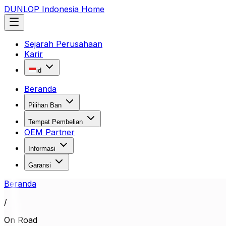
DUNLOP Indonesia Home
Sejarah Perusahaan
Karir
id
Beranda
Pilihan Ban
Tempat Pembelian
OEM Partner
Informasi
Garansi
Beranda
/
On Road