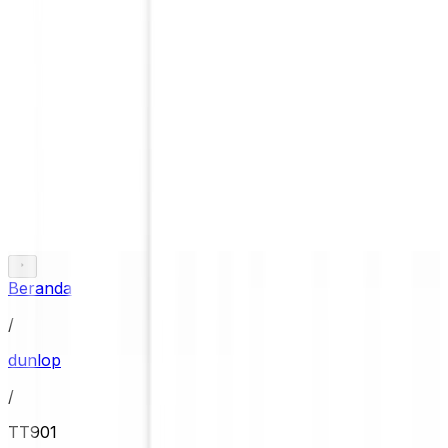
Beranda
/
dunlop
/
TT901