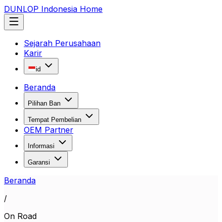
DUNLOP Indonesia Home
Sejarah Perusahaan
Karir
id
Beranda
Pilihan Ban
Tempat Pembelian
OEM Partner
Informasi
Garansi
Beranda
/
On Road