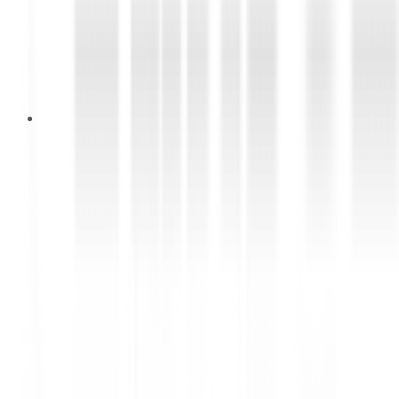
18 Februari 2026
BEYOND THE DRIVE REWARDS
Smart Choices Deserve Premium
Experiences with DUNLOP &
FALKEN (SELESAI)
Every tire purchase at DUNLOP Shop & FALKEN
Shop gets you cashback up to IDR 3,000,000 and
exclusive gifts!*