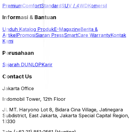
Premium
Comfort
Standard
SUV / 4WD
Komersil
Informasi & Bantuan
Unduh Katalog Produk
E-Magazine
Berita &
Artikel
Promosi
Siaran Press
SmartCare Warranty
Kontak
Kami
Perusahaan
Sejarah DUNLOP
Karir
Contact Us
Jakarta Office
Indomobil Tower, 12th Floor
Jl. MT. Haryono Lot 8, Bidara Cina Village, Jatinegara
Subdistrict, East Jakarta, Jakarta Special Capital Region,
13330
Telp (+62 21) 851-2561 (Hunting)