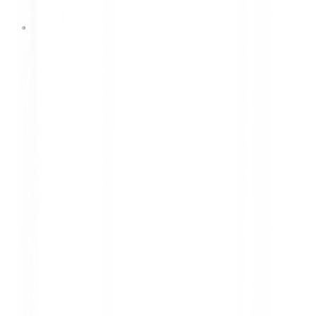
1 Oktober 2025
MELAJU PENUH KEJUTAN
BERSAMA DUNLOP & FALKEN
PERIODE: 1 OKTOBER - 31
DESEMBER 2025 (ENDED)
MELAJU PENUH KEJUTAN BERSAMA DUNLOP
& FALKEN PERIODE: 1 OKTOBER - 31 DESEMBER
2025 (ENDED)