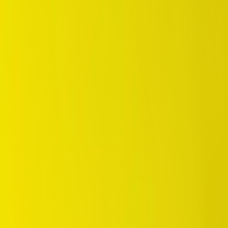
/
Eco
/
Enasave EC300+