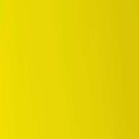
DUNLOP Indonesia Home
Sejarah Perusahaan
Karir
id
Beranda
Pilihan Ban
Tempat Pembelian
OEM Partner
Informasi
Garansi
Beranda
/
dunlop