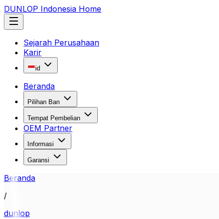
DUNLOP Indonesia Home
Sejarah Perusahaan
Karir
id
Beranda
Pilihan Ban
Tempat Pembelian
OEM Partner
Informasi
Garansi
Beranda
/
dunlop