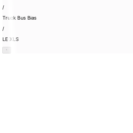
/
Truck Bus Bias
/
LE XLS