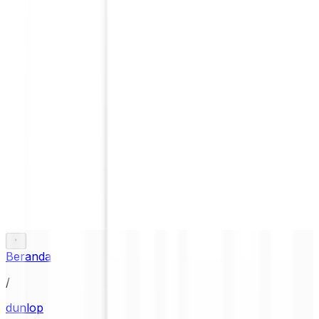
Beranda
/
dunlop