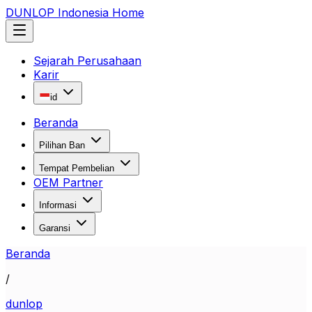
DUNLOP Indonesia Home
Sejarah Perusahaan
Karir
id
Beranda
Pilihan Ban
Tempat Pembelian
OEM Partner
Informasi
Garansi
Beranda
/
dunlop