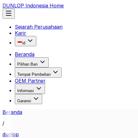
DUNLOP Indonesia Home
Sejarah Perusahaan
Karir
id
Beranda
Pilihan Ban
Tempat Pembelian
OEM Partner
Informasi
Garansi
Beranda
/
dunlop