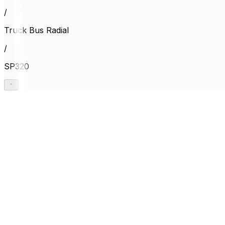
/
Truck Bus Radial
/
SP320