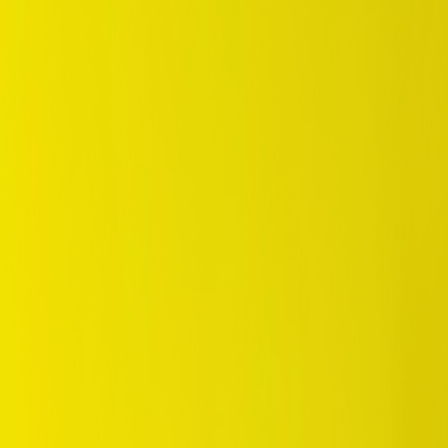
/
Falken Komersil
/
Linam Van 01