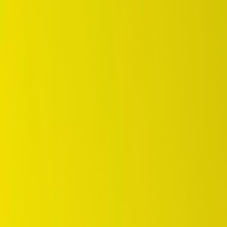
DUNLOP Indonesia Home
Sejarah Perusahaan
Karir
id
Beranda
Pilihan Ban
Tempat Pembelian
OEM Partner
Informasi
Garansi
Beranda
/
falken