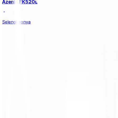
Azenis FK520ʟ
Selengkapnya