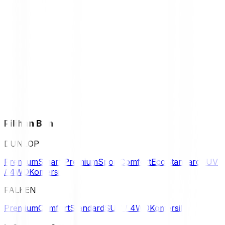
Pilihan Ban
DUNLOP
Premium
Smart Premium
Sport
Comfort
Eco
Standard
SUV
/ 4WD
Komersil
FALKEN
Premium
Comfort
Standard
SUV / 4WD
Komersil