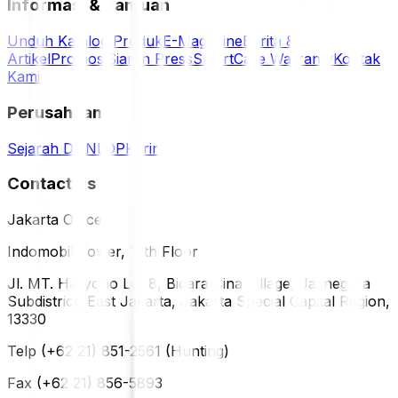
Informasi & Bantuan
Unduh Katalog Produk
E-Magazine
Berita &
Artikel
Promosi
Siaran Press
SmartCare Warranty
Kontak
Kami
Perusahaan
Sejarah DUNLOP
Karir
Contact Us
Jakarta Office
Indomobil Tower, 12th Floor
Jl. MT. Haryono Lot 8, Bidara Cina Village, Jatinegara
Subdistrict, East Jakarta, Jakarta Special Capital Region,
13330
Telp (+62 21) 851-2561 (Hunting)
Fax (+62 21) 856-5893